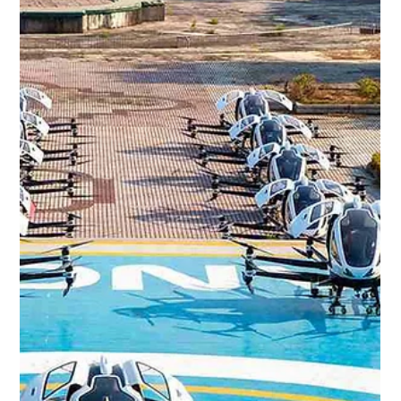
Vaticano: El Papa Francisco revela que
en 2005 lo usaron para “bloquear la
elección de Ratzinger”
El bloque tenía por objetivo “negociar un tercer candidato
diferente” narra el pontífice. El Papa Francisco reveló que en
el cónclave del...