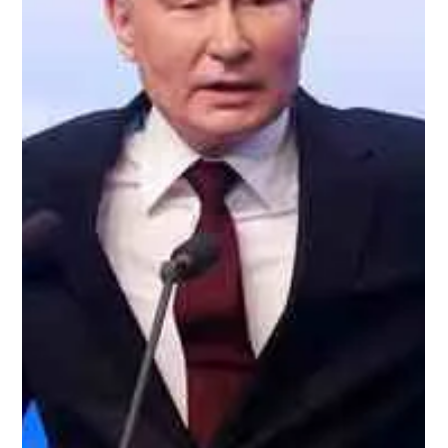
Redacción Noticias Hoy
18 mar 2024
1 min de lectura
Xi felicita a Putin por su reelección y
dice que “Rusia alcanzará mayores
logros de desarrollo bajo su liderazgo”
El mandatario ruso, Vladimir Putin, obtuvo el 87,8 por ciento
de los votos. El presidente chino, Xi Jinping, afirmó hoy
lunes que la...