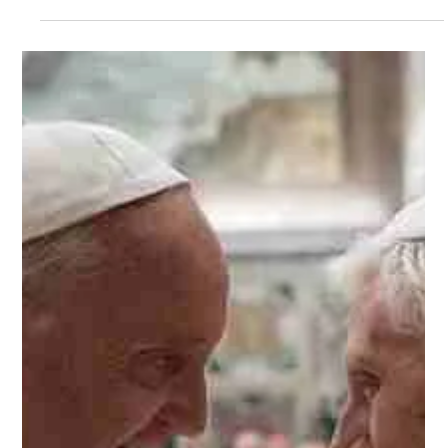
Redacción Noticias Hoy
31 mar 2024
2 min de lectura
Rusia acusa a Ucrania de terrorismo y
exige entrega de implicados
Moscú pidió el arresto y la entrega del jefe del Servicio de
Seguridad ucraniano. El Ministerio de Exteriores de Rusia
acusó este domingo...