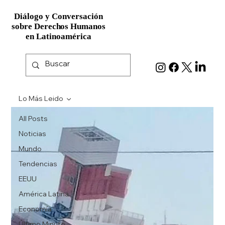
Diálogo y Conversación
Diálogo y Conversación
sobre Derechos Humanos
sobre Derechos Humanos
en Latinoamérica
en Latinoamérica
Lo Más Leido
All Posts
Noticias
Mundo
Tendencias
EEUU
América Latina
Economía
Último Minuto