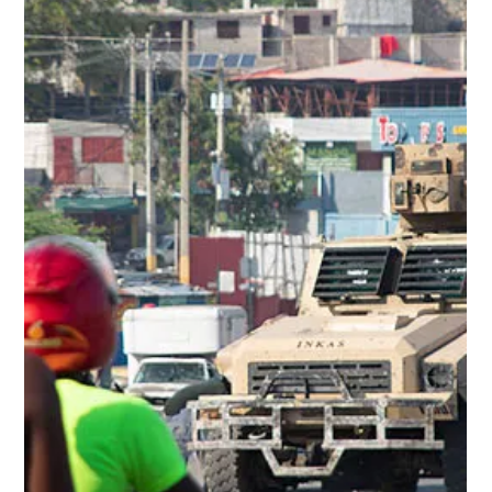
Redacción Noticias Hoy
13 mar 2024
1 min de lectura
EEUU: Donald Trump elogiaba a Hitler
en privado, según su exjefe de gabinete
El exmandatario estadounidense cree que el dictador
alemán "hizo cosas buenas". El expresidente
estadounidense Donald Trump (2017-2021)...