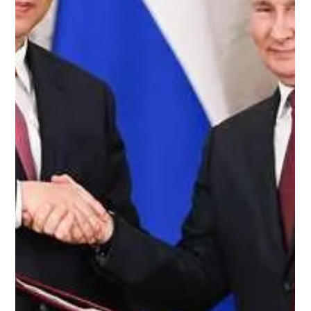
Redacción Noticias Hoy
31 mar 2024
2 min de lectura
China pone a la venta el EH216-S, el
primer taxi volador no tripulado del
mundo
No necesita pista y puede transportar dos pasajeros hasta
30 kilómetros a una velocidad de 130 k/m h. El EH216-S, el
primer taxi volador...