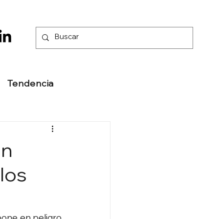
Tendencia
ón
 los
one en peligro 