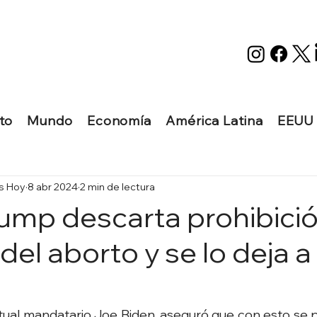
to
Mundo
Economía
América Latina
EEUU
as Hoy
8 abr 2024
2 min de lectura
ump descarta prohibici
del aborto y se lo deja a
tual mandatario Joe Biden, aseguró que con esto se p