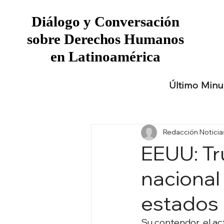
Diálogo y Conversación
Diálogo y Conversación
sobre Derechos Humanos
sobre Derechos Humanos
en Latinoamérica
en Latinoamérica
Último Minu
Redacción Notici
EEUU: Tr
nacional 
estados
Su contendor, el ac