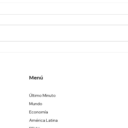
Reino Unido, el BDC y Belice
Minis
revelan un hito
resu
transformador en
auto
infraestructura
Menú
Último Minuto
Mundo
Economía
América Latina