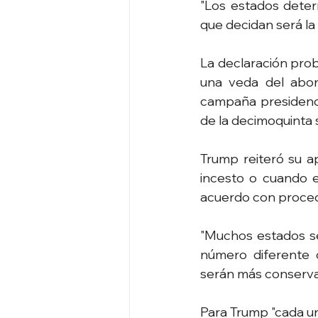
"Los estados determ
que decidan será la 
La declaración pro
una veda del abort
campaña presidenci
de la decimoquinta 
Trump reiteró su a
incesto o cuando e
acuerdo con procedim
"Muchos estados se
número diferente d
serán más conservad
Para Trump "cada uno