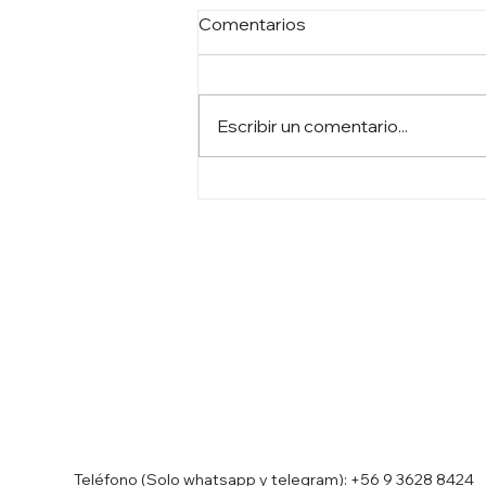
Comentarios
Escribir un comentario...
De China a América Latina:
¿Qué podemos esperar de
APEC y G20?
Teléfono (Solo whatsapp y telegram):
+56 9 3628 8424