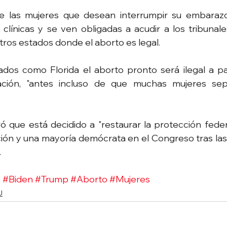
e las mujeres que desean interrumpir su embarazo
clínicas y se ven obligadas a acudir a los tribunales 
otros estados donde el aborto es legal.
os como Florida el aborto pronto será ilegal a part
ción, "antes incluso de que muchas mujeres sep
ró que está decidido a "restaurar la protección federa
ión y una mayoría demócrata en el Congreso tras las 
.
s
#Biden
#Trump
#Aborto
#Mujeres
U