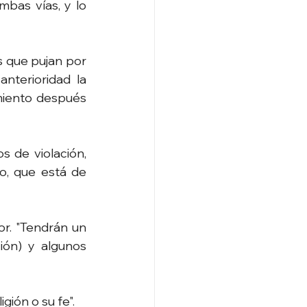
bas vías, y lo 
 que pujan por 
terioridad la 
iento después 
 de violación, 
o, que está de 
r. "Tendrán un 
ón) y algunos 
gión o su fe".