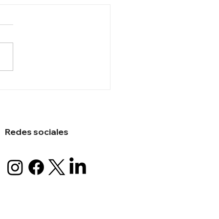
tro Israelí Ben Gvir
lta herido en accidente
movilístico
Redes sociales