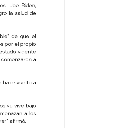
s, Joe Biden, 
o la salud de 
le" de que el 
 por el propio 
estado vigente 
s comenzaron a 
 ha envuelto a 
s ya vive bajo 
amenazan a los 
r", afirmó.