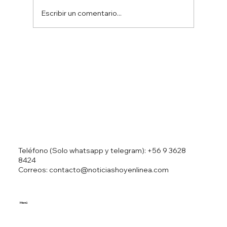
Escribir un comentario...
Ministro Israelí Ben Gvir resulta herido
en accidente automovilístico
Teléfono (Solo whatsapp y telegram):
+56 9 3628
8424
Correos: contacto@noticiashoyenlinea.com
Menú