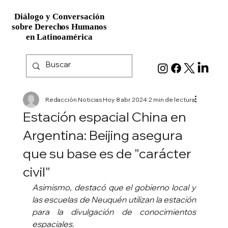
Diálogo y Conversación
Diálogo y Conversación
sobre Derechos Humanos
sobre Derechos Humanos
en Latinoamérica
en Latinoamérica
Redacción Noticias Hoy
8 abr 2024
2 min de lectura
Estación espacial China en
Argentina: Beijing asegura
que su base es de "carácter
civil"
Asimismo, destacó que el gobierno local y 
las escuelas de Neuquén utilizan la estación 
para la divulgación de conocimientos 
espaciales.