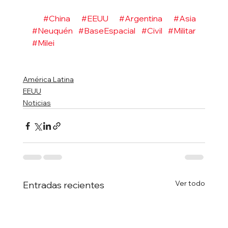
#China
#EEUU
#Argentina
#Asia
#Neuquén
#BaseEspacial
#Civil
#Militar
#Milei
América Latina
EEUU
Noticias
Ver todo
Entradas recientes