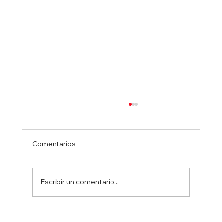
Comentarios
Escribir un comentario...
Ministro Israelí Ben Gvir resulta herido