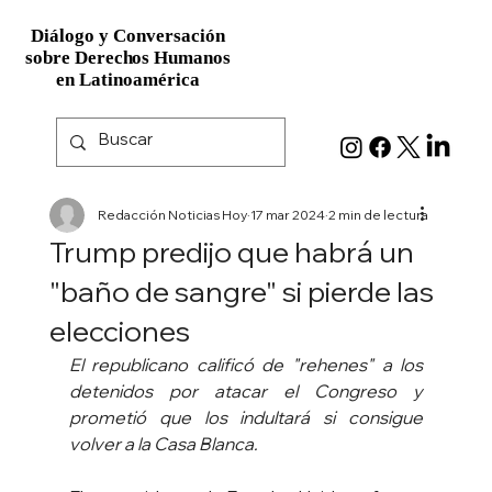
Diálogo y Conversación
Diálogo y Conversación
sobre Derechos Humanos
sobre Derechos Humanos
en Latinoamérica
en Latinoamérica
Redacción Noticias Hoy
17 mar 2024
2 min de lectura
Trump predijo que habrá un
"baño de sangre" si pierde las
elecciones
El republicano calificó de "rehenes" a los 
detenidos por atacar el Congreso y 
prometió que los indultará si consigue 
volver a la Casa Blanca.