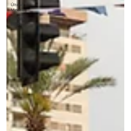
Último
Minuto
Lo Más
Leido