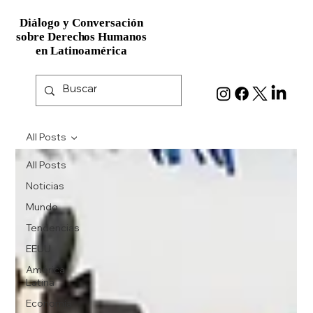
Diálogo y Conversación
Diálogo y Conversación
sobre Derechos Humanos
sobre Derechos Humanos
en Latinoamérica
en Latinoamérica
All Posts
All Posts
Noticias
Mundo
Tendencias
EEUU
América
Latina
Economía