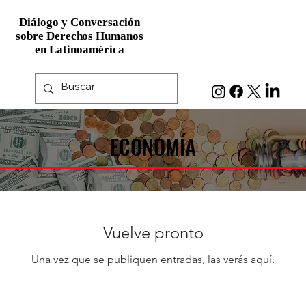
Diálogo y Conversación
Diálogo y Conversación
sobre Derechos Humanos
sobre Derechos Humanos
en Latinoamérica
en Latinoamérica
ECONOMÍA
ECONOMÍA
Vuelve pronto
Una vez que se publiquen entradas, las verás aquí.