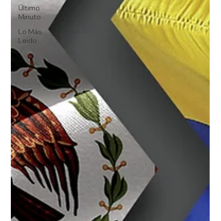
Último
Minuto
Lo Más
Leido