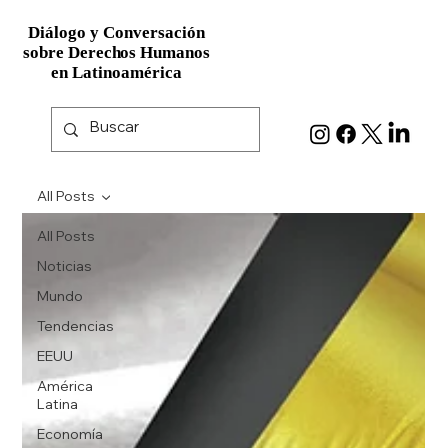
Diálogo y Conversación
Diálogo y Conversación
sobre Derechos Humanos
sobre Derechos Humanos
en Latinoamérica
en Latinoamérica
All Posts
All Posts
Noticias
Mundo
Tendencias
EEUU
América
Latina
Economía