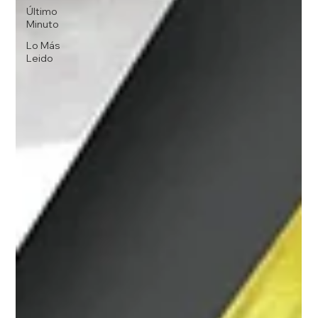
Último
Minuto
Lo Más
Leido