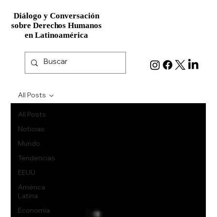
Diálogo y Conversación
Diálogo y Conversación
sobre Derechos Humanos
sobre Derechos Humanos
en Latinoamérica
en Latinoamérica
All Posts
All Posts
Noticias
Mundo
Tendencias
EEUU
América
Latina
Economía