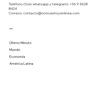
Teléfono (Solo whatsapp y telegram):
+56 9 3628
8424
Correos: contacto@noticiashoyenlinea.com
Menú
Último Minuto
Mundo
Economía
América Latina
EEUU
Tendencia
Sobre Nosotros
Política de Privacidad