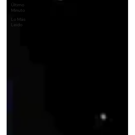
Último
Minuto
Lo Más
Leido