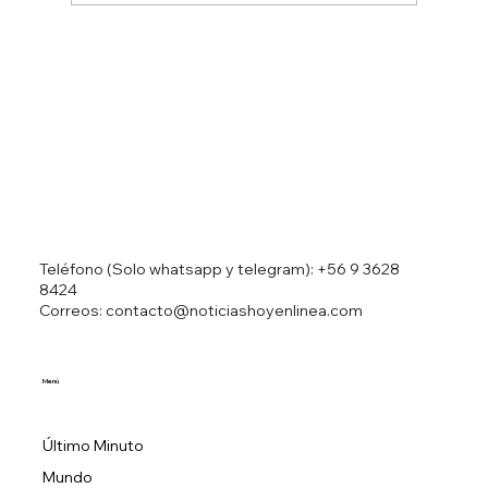
Ministro Israelí Ben Gvir resulta herido
en accidente automovilístico
Teléfono (Solo whatsapp y telegram):
+56 9 3628
8424
Correos: contacto@noticiashoyenlinea.com
Menú
Último Minuto
Mundo