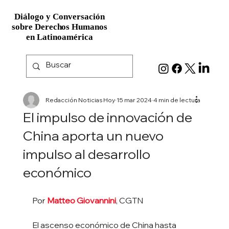
Diálogo y Conversación
Diálogo y Conversación
sobre Derechos Humanos
sobre Derechos Humanos
en Latinoamérica
en Latinoamérica
Redacción Noticias Hoy
15 mar 2024
4 min de lectura
El impulso de innovación de
China aporta un nuevo
impulso al desarrollo
económico
Por 
Matteo Giovannini
, CGTN 
El ascenso económico de China hasta 