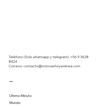
Ministro Israelí Ben Gvir resulta herido
en accidente automovilístico
Teléfono (Solo whatsapp y telegram):
+56 9 3628
8424
Correos: contacto@noticiashoyenlinea.com
Menú
Último Minuto
Mundo