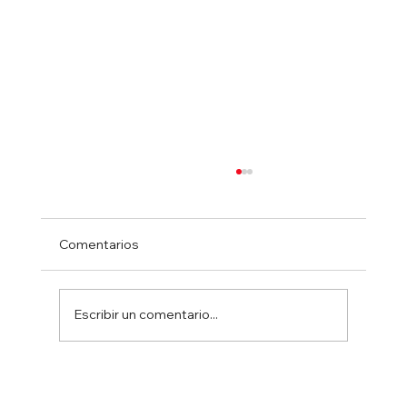
Comentarios
Escribir un comentario...
Opinión: La democracia del pueblo chino
merece respeto