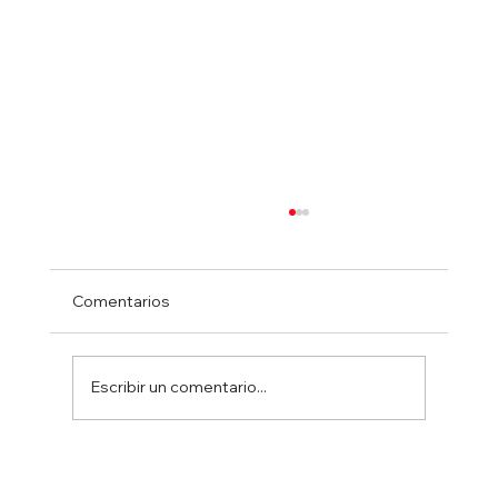
Comentarios
Escribir un comentario...
Xi a Blinken :”China y EEUU deben asumir
responsabilidades de grandes países”