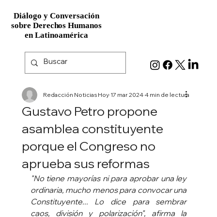
Diálogo y Conversación
Diálogo y Conversación
sobre Derechos Humanos
sobre Derechos Humanos
en Latinoamérica
en Latinoamérica
Redacción Noticias Hoy
17 mar 2024
4 min de lectura
Gustavo Petro propone
asamblea constituyente
porque el Congreso no
aprueba sus reformas
"No tiene mayorías ni para aprobar una ley 
ordinaria, mucho menos para convocar una 
Constituyente... Lo dice para sembrar 
caos, división y polarización", afirma la 