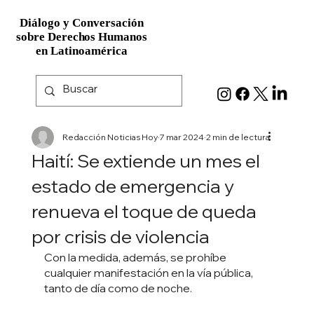
Diálogo y Conversación
Diálogo y Conversación
sobre Derechos Humanos
sobre Derechos Humanos
en Latinoamérica
en Latinoamérica
Redacción Noticias Hoy
7 mar 2024
2 min de lectura
Haití: Se extiende un mes el
estado de emergencia y
renueva el toque de queda
por crisis de violencia
Con la medida, además, se prohíbe 
cualquier manifestación en la vía pública, 
tanto de día como de noche.