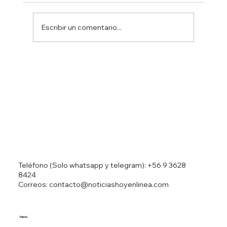
Escribir un comentario...
Ministro Israelí Ben Gvir resulta herido
en accidente automovilístico
Teléfono (Solo whatsapp y telegram):
+56 9 3628
8424
Correos: contacto@noticiashoyenlinea.com
Menú