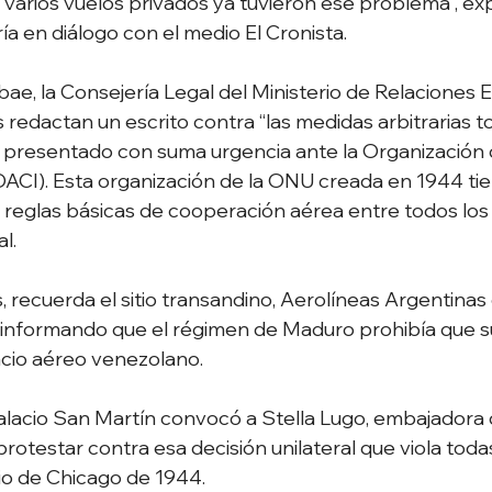
 varios vuelos privados ya tuvieron ese problema”, exp
ía en diálogo con el medio El Cronista.
ae, la Consejería Legal del Ministerio de Relaciones E
s redactan un escrito contra “las medidas arbitrarias 
 presentado con suma urgencia ante la Organización 
 (OACI). Esta organización de la ONU creada en 1944 t
r reglas básicas de cooperación aérea entre todos los 
l.
recuerda el sitio transandino, Aerolíneas Argentinas 
ía informando que el régimen de Maduro prohibía que s
cio aéreo venezolano. 
Palacio San Martín convocó a Stella Lugo, embajadora
protestar contra esa decisión unilateral
que viola toda
io de Chicago de 1944.