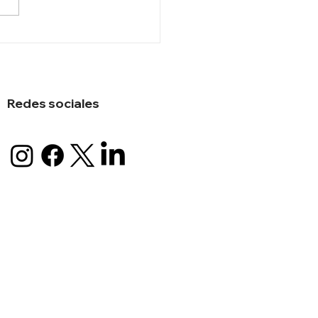
co acudirá a la Corte de
aya por asalto de
dor a su embajada
Redes sociales