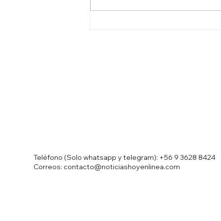
Estación espacial China en
Argentina: Beijing asegura
que su base es de "carácter
civil"
Teléfono (Solo whatsapp y telegram):
+56 9 3628 8424
Correos: contacto@noticiashoyenlinea.com