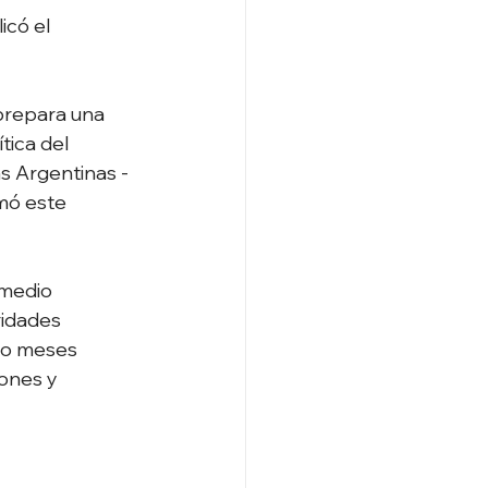
icó el 
prepara una 
ica del 
s Argentinas -
mó este 
 medio 
ridades 
vo meses 
ones y 