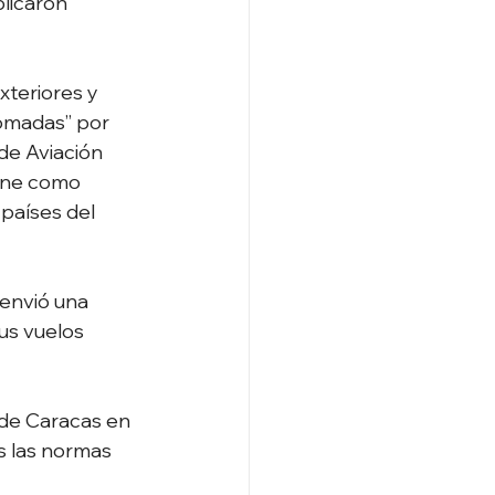
licaron 
xteriores y 
tomadas” por 
de Aviación 
iene como 
países del 
envió una 
us vuelos 
 de Caracas en 
s las normas 