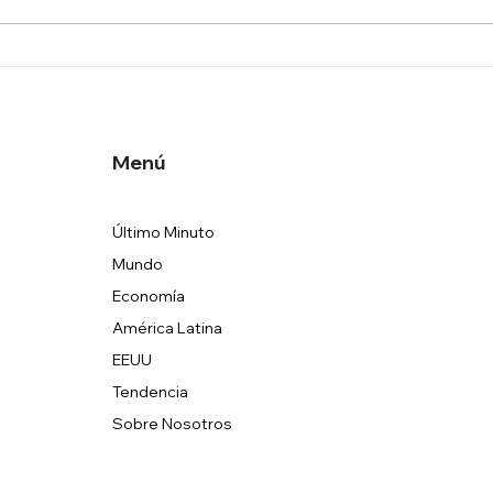
Canciller ecuatoriana:
Méxi
México incumplió primero la
La H
Convención de Viena
Ecua
Menú
Último Minuto
Mundo
Economía
América Latina
EEUU
Tendencia
Sobre Nosotros