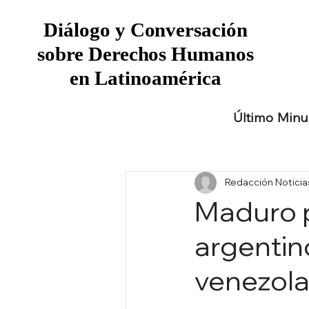
Diálogo y Conversación
Diálogo y Conversación
sobre Derechos Humanos
sobre Derechos Humanos
en Latinoamérica
en Latinoamérica
Último Minu
Redacción Notici
Maduro 
argentin
venezola