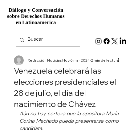
Diálogo y Conversación
Diálogo y Conversación
sobre Derechos Humanos
sobre Derechos Humanos
en Latinoamérica
en Latinoamérica
Redacción Noticias Hoy
6 mar 2024
2 min de lectura
Venezuela celebrará las
elecciones presidenciales el
28 de julio, el día del
nacimiento de Chávez
Aún no hay certeza que la opositora María 
Corina Machado pueda presentarse como 
candidata.