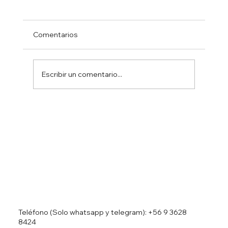
Comentarios
Escribir un comentario...
Canciller ecuatoriana: México incumplió
primero la Convención de Viena
Teléfono (Solo whatsapp y telegram):
+56 9 3628
8424