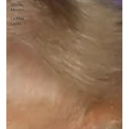
Último
Minuto
Lo Más
Leido