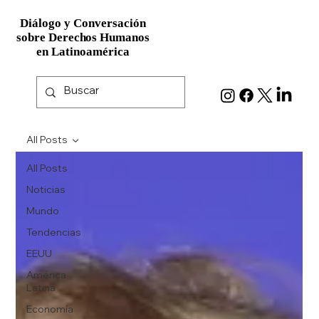
Diálogo y Conversación
Diálogo y Conversación
sobre Derechos Humanos
sobre Derechos Humanos
en Latinoamérica
en Latinoamérica
All Posts
All Posts
Noticias
Mundo
Tendencias
EEUU
América
Latina
Economía