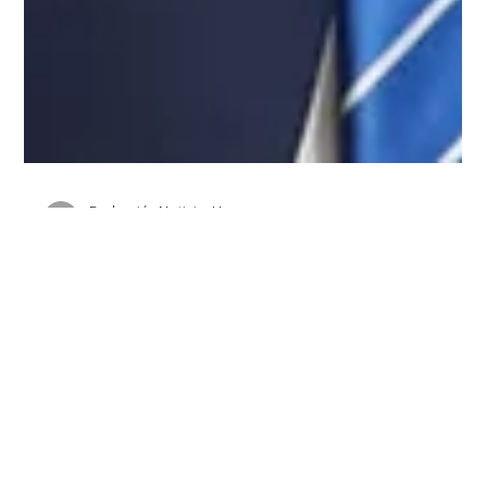
Redacción Noticias Hoy
26 abr 2024
2 min de lectura
EE.UU.: Testigo clave implica a Trump
en ocultamiento de "historias
embarazosas"
Declaró en un tribunal de Nueva York por la causa sobre la
supuesta "trama criminal" para comprar el silencio de la
actriz porno Stormy...