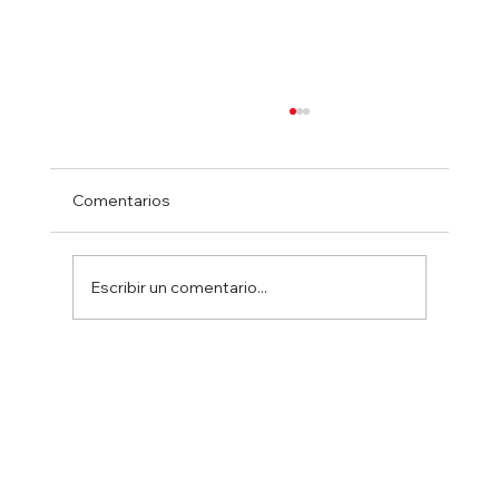
Comentarios
Escribir un comentario...
Ministro Israelí Ben Gvir resulta herido
en accidente automovilístico