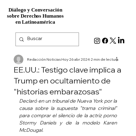
Diálogo y Conversación
Diálogo y Conversación
sobre Derechos Humanos
sobre Derechos Humanos
en Latinoamérica
en Latinoamérica
Redacción Noticias Hoy
26 abr 2024
2 min de lectura
EE.UU.: Testigo clave implica a
Trump en ocultamiento de
"historias embarazosas"
Declaró en un tribunal de Nueva York por la 
causa sobre la supuesta "trama criminal" 
para comprar el silencio de la actriz porno 
Stormy Daniels y de la modelo Karen 
McDougal.