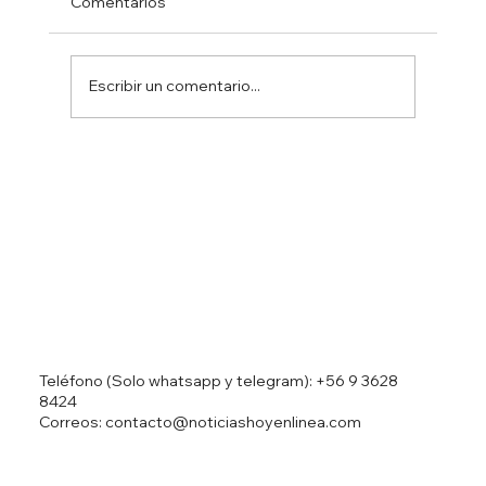
Comentarios
Escribir un comentario...
Ministro Israelí Ben Gvir resulta herido
en accidente automovilístico
Teléfono (Solo whatsapp y telegram):
+56 9 3628
8424
Correos: contacto@noticiashoyenlinea.com