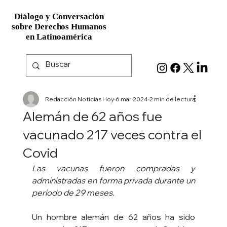
Diálogo y Conversación
Diálogo y Conversación
sobre Derechos Humanos
sobre Derechos Humanos
en Latinoamérica
en Latinoamérica
Redacción Noticias Hoy
6 mar 2024
2 min de lectura
Alemán de 62 años fue
vacunado 217 veces contra el
Covid
Las vacunas fueron compradas y 
administradas en forma privada durante un 
periodo de 29 meses.
Un hombre alemán de 62 años ha sido 