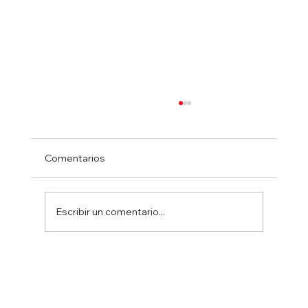
Comentarios
Escribir un comentario...
Ministro Israelí Ben Gvir resulta herido
en accidente automovilístico