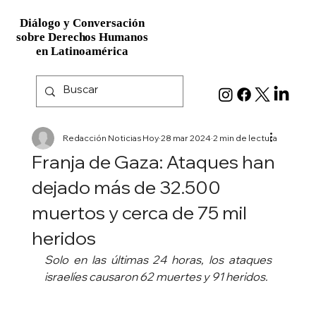
Diálogo y Conversación
Diálogo y Conversación
sobre Derechos Humanos
sobre Derechos Humanos
en Latinoamérica
en Latinoamérica
Redacción Noticias Hoy
28 mar 2024
2 min de lectura
Franja de Gaza: Ataques han
dejado más de 32.500
muertos y cerca de 75 mil
heridos
Solo en las últimas 24 horas, los ataques 
israelíes causaron 62 muertes y 91 heridos.