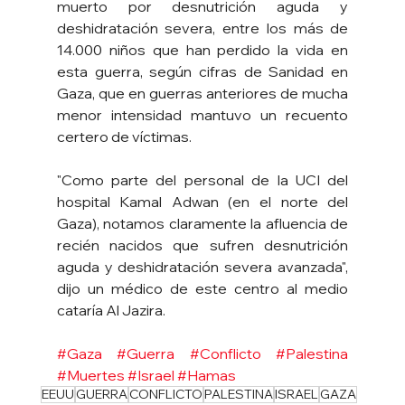
muerto por desnutrición aguda y 
deshidratación severa, entre los más de 
14.000 niños que han perdido la vida en 
esta guerra, según cifras de Sanidad en 
Gaza, que en guerras anteriores de mucha 
menor intensidad mantuvo un recuento 
certero de víctimas.
"Como parte del personal de la UCI del 
hospital Kamal Adwan (en el norte del 
Gaza), notamos claramente la afluencia de 
recién nacidos que sufren desnutrición 
aguda y deshidratación severa avanzada", 
dijo un médico de este centro al medio 
cataría Al Jazira.
#Gaza
#Guerra
#Conflicto
#Palestina
#Muertes
#Israel
#Hamas
EEUU
GUERRA
CONFLICTO
PALESTINA
ISRAEL
GAZA