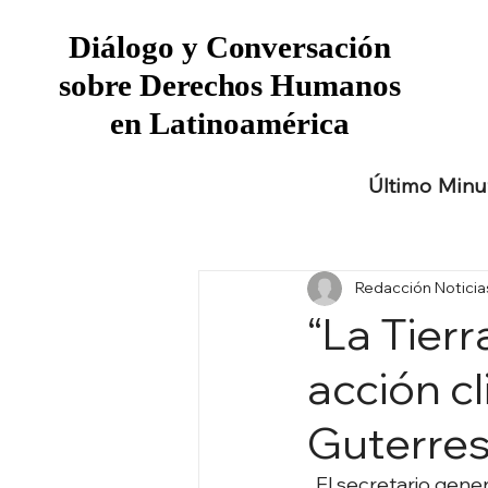
Diálogo y Conversación
Diálogo y Conversación
sobre Derechos Humanos
sobre Derechos Humanos
en Latinoamérica
en Latinoamérica
Último Minu
Redacción Notici
“La Tierr
acción cl
Guterre
 El secretario gene