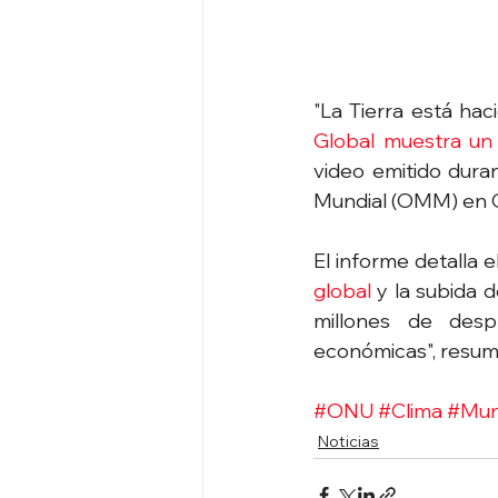
"La Tierra está hac
Global muestra un p
video emitido dura
Mundial (OMM) en G
El informe detalla 
global
 y la subida 
millones de desp
económicas", resum
#ONU
#Clima
#Mu
Noticias