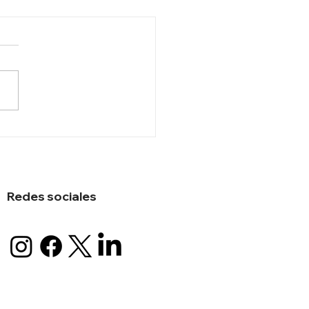
 Blinken :”China y EEUU
n asumir
onsabilidades de
des países”
Redes sociales