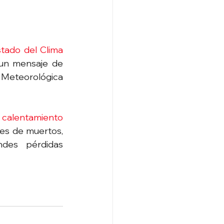
stado del Clima 
 un mensaje de 
 Meteorológica 
 calentamiento 
les de muertos, 
des pérdidas 