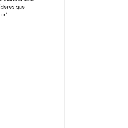
 líderes que 
or".