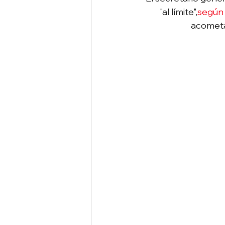
"al límite",
según l
acometa