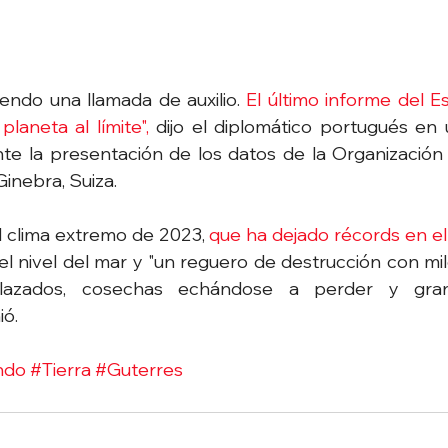
iendo una llamada de auxilio. 
El último informe del E
laneta al límite",
 dijo el diplomático portugués en
nte la presentación de los datos de la Organización
inebra, Suiza.
el clima extremo de 2023, 
que ha dejado récords en el
del nivel del mar y "un reguero de destrucción con mi
lazados, cosechas echándose a perder y gran
ió.
ndo
#Tierra
#Guterres