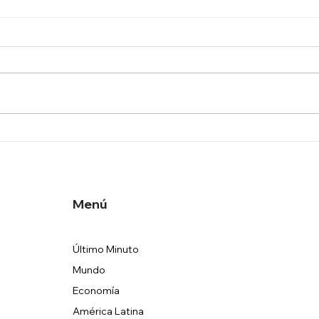
Ministro Israelí Ben Gvir
Xi a
resulta herido en accidente
debe
automovilístico
resp
gran
Menú
Último Minuto
Mundo
Economía
América Latina