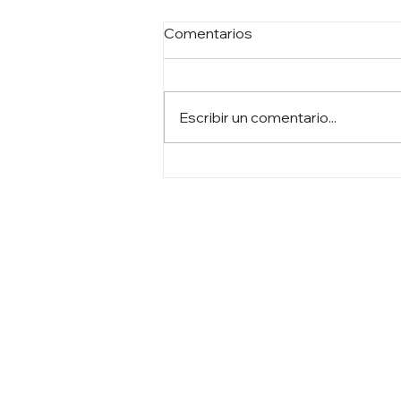
Comentarios
Escribir un comentario...
Reino Unido, el BDC y Belice
revelan un hito
transformador en
infraestructura