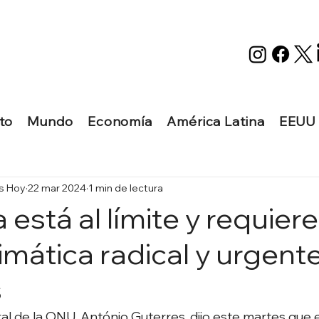
to
Mundo
Economía
América Latina
EEUU
as Hoy
22 mar 2024
1 min de lectura
a está al límite y requier
imática radical y urgente
s
ral de la ONU, António Guterres, dijo este martes que e