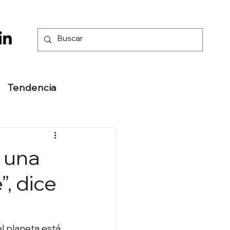
Tendencia
e una
”, dice
l planeta está 