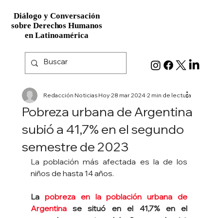
Diálogo y Conversación
Diálogo y Conversación
sobre Derechos Humanos
sobre Derechos Humanos
en Latinoamérica
en Latinoamérica
Redacción Noticias Hoy
28 mar 2024
2 min de lectura
Pobreza urbana de Argentina
subió a 41,7% en el segundo
semestre de 2023
La población más afectada es la de los 
niños de hasta 14 años.
La 
pobreza en la población urbana de 
Argentina
 se situó en el 41,7% en el 