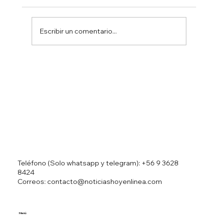
Escribir un comentario...
Ministro Israelí Ben Gvir resulta herido
en accidente automovilístico
Teléfono (Solo whatsapp y telegram):
+56 9 3628
8424
Correos: contacto@noticiashoyenlinea.com
Menú