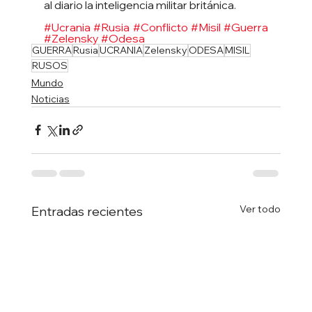
al diario la inteligencia militar británica.
#Ucrania
#Rusia
#Conflicto
#Misil
#Guerra
#Zelensky
#Odesa
GUERRA
Rusia
UCRANIA
Zelensky
ODESA
MISIL
RUSOS
Mundo
Noticias
Ver todo
Entradas recientes