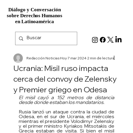
Diálogo y Conversación
Diálogo y Conversación
sobre Derechos Humanos
sobre Derechos Humanos
en Latinoamérica
en Latinoamérica
Redacción Noticias Hoy
7 mar 2024
2 min de lectura
Ucrania: Misil ruso impacta
cerca del convoy de Zelensky
y Premier griego en Odesa
El misil cayó a 152 metros de distancia 
desde donde estaban los mandatarios.
Rusia lanzó un ataque contra la ciudad de 
Odesa, en el sur de Ucrania, el miércoles 
mientras el presidente Volodimyr Zelensky 
y el primer ministro Kyriakos Mitsotakis de 
Grecia estaban de visita. Si bien el misil 