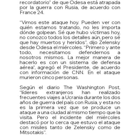
recordatorio” de que Odesa está atrapada 
por la guerra con Rusia, de acuerdo con 
France 24.
“Vimos este ataque hoy. Pueden ver con 
quién estamos tratando, no les importa 
dónde golpean. Sé que hubo víctimas hoy, 
no conozco todos los detalles aún, pero sé 
que hay muertos y heridos”, dijo Zelensky 
desde Odesa el miércoles. “Primero y ante 
todo, necesitamos defendernos a 
nosotros mismos. La mejor manera de 
hacerlo es con un sistema de defensa 
aérea”, agregó el Presidente, de acuerdo 
con información de CNN. En el ataque 
murieron cinco personas.
Según el diario The Washington Post, 
“líderes extranjeros han realizado 
frecuentes viajes a Ucrania durante los dos 
años de guerra del país con Rusia, y esta no 
es la primera vez que se produce un 
ataque a una ciudad al mismo tiempo que la 
visita. Pero el incidente del miércoles 
destacó por lo cerca que estuvo el ataque 
con misiles tanto de Zelensky como de 
Mitsotakis”.