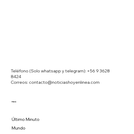
Reino Unido, el BDC y Belice revelan un
hito transformador en infraestructura
Teléfono (Solo whatsapp y telegram):
+56 9 3628
8424
Correos: contacto@noticiashoyenlinea.com
Menú
Último Minuto
Mundo