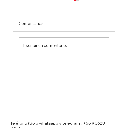
Comentarios
Escribir un comentario...
Reino Unido, el BDC y Belice revelan un
hito transformador en infraestructura
Teléfono (Solo whatsapp y telegram):
+56 9 3628