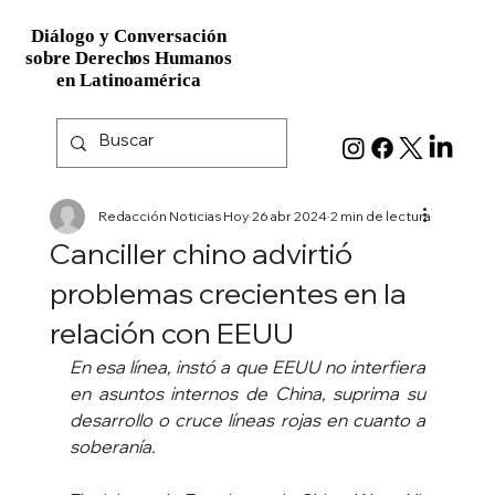
Diálogo y Conversación
Diálogo y Conversación
sobre Derechos Humanos
sobre Derechos Humanos
en Latinoamérica
en Latinoamérica
Redacción Noticias Hoy
26 abr 2024
2 min de lectura
Canciller chino advirtió
problemas crecientes en la
relación con EEUU
En esa línea, instó a que EEUU no interfiera 
en asuntos internos de China, suprima su 
desarrollo o cruce líneas rojas en cuanto a 
soberanía.