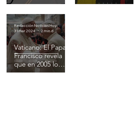
fallecidos y heridos
entrega de
supera las 800
implicados
personas
Redacción Noticias Hoy
31 mar 2024
2 min de lectura
Vaticano: El Papa
Francisco revela
que en 2005 lo
usaron para
“bloquear la
elección de
Ratzinger”