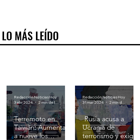
LO MÁS LEÍDO
LO MÁS LEÍDO
Redacción Noticias Hoy
Redacción Noticias Hoy
3 abr 2024
2 min de lectura
31 mar 2024
2 min de lectura
Terremoto en
Rusia acusa a
Taiwán: Aumentan
Ucrania de
a nueve los
terrorismo y exige