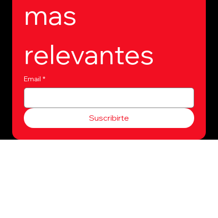
mas 
relevantes
Email
*
Suscribirte